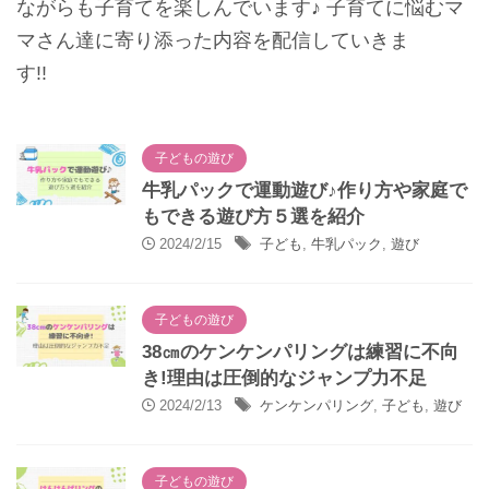
ながらも子育てを楽しんでいます♪ 子育てに悩むマ
マさん達に寄り添った内容を配信していきま
す!!
子どもの遊び
牛乳パックで運動遊び♪作り方や家庭で
もできる遊び方５選を紹介
2024/2/15
子ども
,
牛乳パック
,
遊び
子どもの遊び
38㎝のケンケンパリングは練習に不向
き!理由は圧倒的なジャンプ力不足
2024/2/13
ケンケンパリング
,
子ども
,
遊び
子どもの遊び