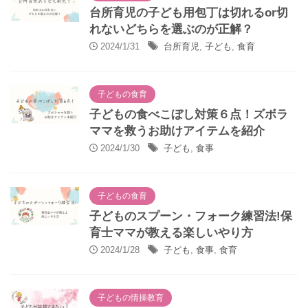
台所育児の子ども用包丁は切れるor切
れないどちらを選ぶのが正解？
2024/1/31
台所育児
,
子ども
,
食育
子どもの食育
子どもの食べこぼし対策６点！ズボラ
ママを救うお助けアイテムを紹介
2024/1/30
子ども
,
食事
子どもの食育
子どものスプーン・フォーク練習法!保
育士ママが教える楽しいやり方
2024/1/28
子ども
,
食事
,
食育
子どもの情操教育